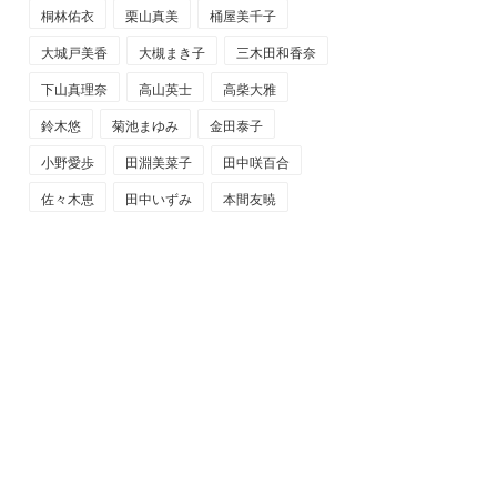
桐林佑衣
栗山真美
桶屋美千子
大城戸美香
大槻まき子
三木田和香奈
下山真理奈
高山英士
高柴大雅
鈴木悠
菊池まゆみ
金田泰子
小野愛歩
田淵美菜子
田中咲百合
佐々木恵
田中いずみ
本間友暁