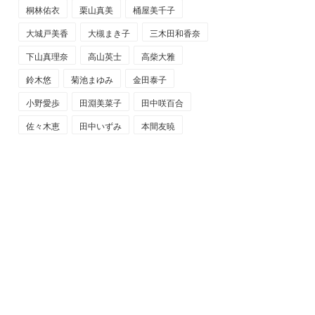
桐林佑衣
栗山真美
桶屋美千子
大城戸美香
大槻まき子
三木田和香奈
下山真理奈
高山英士
高柴大雅
鈴木悠
菊池まゆみ
金田泰子
小野愛歩
田淵美菜子
田中咲百合
佐々木恵
田中いずみ
本間友暁