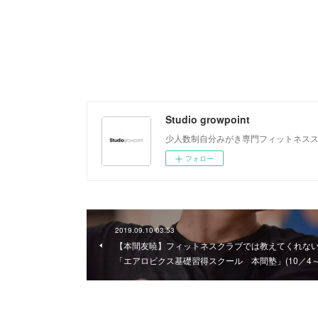
Studio growpoint
少人数制自分みがき専門フィットネス
フォロー
2019.09.10 03:53
【本間友暁】フィットネスクラブでは教えてくれな
「エアロビクス基礎習得スクール 本間塾」(10／4～