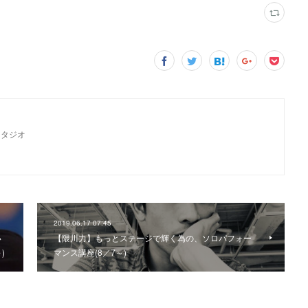
スタジオ
2019.06.17 07:45
い
【隈川力】もっとステージで輝く為の、ソロパフォー
)
マンス講座(8／7～)