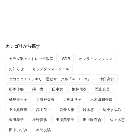
カテゴリから探す
カラダ楽々ストレッチ教室
GDR
オンラインレッスン
お知らせ
キッズダンススクール
ニコニコ！スッキリ！運動サークル「KI・HON」
津田高行
松本佳耶
隈川力
田中舞
桐林佑衣
栗山真美
桶屋美千子
大城戸美香
大槻まき子
三木田和香奈
下山真理奈
高山英士
高柴大雅
鈴木悠
菊池まゆみ
金田泰子
小野愛歩
田淵美菜子
田中咲百合
佐々木恵
田中いずみ
本間友暁