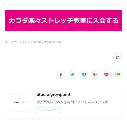
カラダ楽々ストレッチ教室
(
2
)
本間友暁
(
73
)
Studio growpoint
少人数制自分みがき専門フィットネススタジオ
フォロー