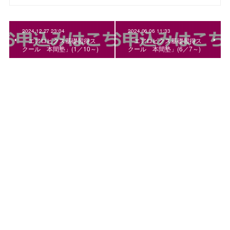
2024.12.27 23:04
2024.06.06 11:33
「エアロビクス基礎習得ス
「エアロビクス基礎習得ス
クール 本間塾」(1／10～)
クール 本間塾」(6／7～)