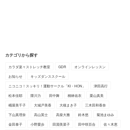
カテゴリから探す
カラダ楽々ストレッチ教室
GDR
オンラインレッスン
お知らせ
キッズダンススクール
ニコニコ！スッキリ！運動サークル「KI・HON」
津田高行
松本佳耶
隈川力
田中舞
桐林佑衣
栗山真美
桶屋美千子
大城戸美香
大槻まき子
三木田和香奈
下山真理奈
高山英士
高柴大雅
鈴木悠
菊池まゆみ
金田泰子
小野愛歩
田淵美菜子
田中咲百合
佐々木恵