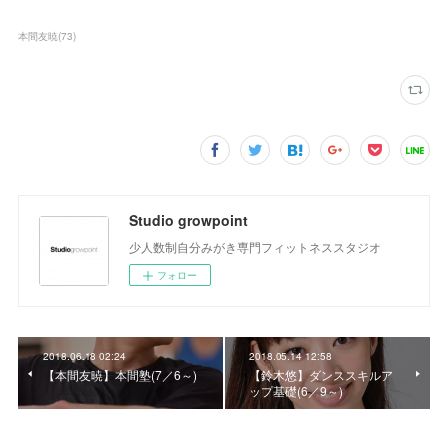
本間友暁
(
73
)
Studio growpoint
少人数制自分みがき専門フィットネススタジオ
フォロー
2018.06.18 02:24
2018.05.14 12:58
【本間友暁】本間塾(7／6～)
【鈴木悠】ダンススキルア
ップ基礎(6／9～)