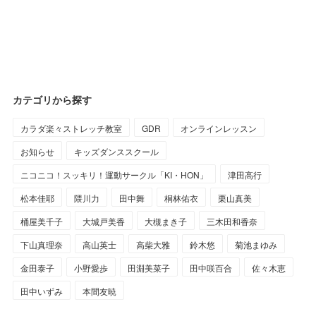
カテゴリから探す
カラダ楽々ストレッチ教室
GDR
オンラインレッスン
お知らせ
キッズダンススクール
ニコニコ！スッキリ！運動サークル「KI・HON」
津田高行
松本佳耶
隈川力
田中舞
桐林佑衣
栗山真美
桶屋美千子
大城戸美香
大槻まき子
三木田和香奈
下山真理奈
高山英士
高柴大雅
鈴木悠
菊池まゆみ
金田泰子
小野愛歩
田淵美菜子
田中咲百合
佐々木恵
田中いずみ
本間友暁