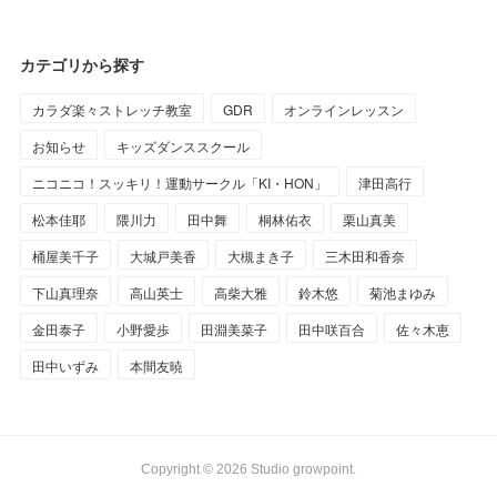
カテゴリから探す
カラダ楽々ストレッチ教室
GDR
オンラインレッスン
お知らせ
キッズダンススクール
ニコニコ！スッキリ！運動サークル「KI・HON」
津田高行
松本佳耶
隈川力
田中舞
桐林佑衣
栗山真美
桶屋美千子
大城戸美香
大槻まき子
三木田和香奈
下山真理奈
高山英士
高柴大雅
鈴木悠
菊池まゆみ
金田泰子
小野愛歩
田淵美菜子
田中咲百合
佐々木恵
田中いずみ
本間友暁
Copyright ©
2026
Studio growpoint
.