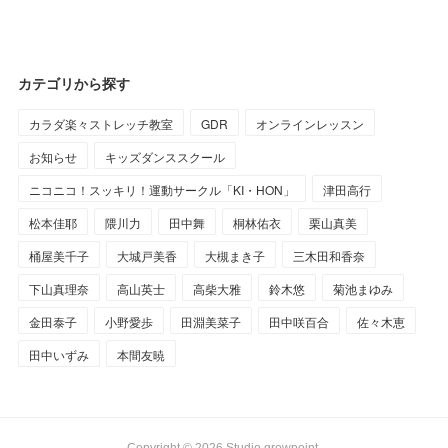
カテゴリから探す
カラダ楽々ストレッチ教室
GDR
オンラインレッスン
お知らせ
キッズダンススクール
ニコニコ！スッキリ！運動サークル「KI・HON」
津田高行
松本佳耶
隈川力
田中舞
桐林佑衣
栗山真美
桶屋美千子
大城戸美香
大槻まき子
三木田和香奈
下山真理奈
高山英士
高柴大雅
鈴木悠
菊池まゆみ
金田泰子
小野愛歩
田淵美菜子
田中咲百合
佐々木恵
田中いずみ
本間友暁