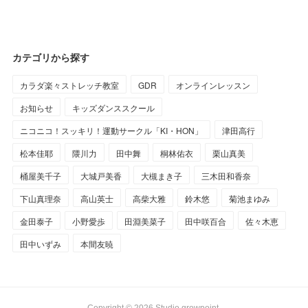
カテゴリから探す
カラダ楽々ストレッチ教室
GDR
オンラインレッスン
お知らせ
キッズダンススクール
ニコニコ！スッキリ！運動サークル「KI・HON」
津田高行
松本佳耶
隈川力
田中舞
桐林佑衣
栗山真美
桶屋美千子
大城戸美香
大槻まき子
三木田和香奈
下山真理奈
高山英士
高柴大雅
鈴木悠
菊池まゆみ
金田泰子
小野愛歩
田淵美菜子
田中咲百合
佐々木恵
田中いずみ
本間友暁