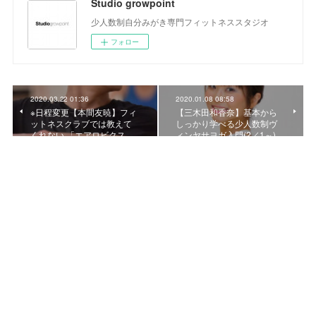
Studio growpoint
少人数制自分みがき専門フィットネススタジオ
フォロー
2020.03.22 01:36
2020.01.08 08:58
※日程変更【本間友暁】フィ
【三木田和香奈】基本から
ットネスクラブでは教えて
しっかり学べる少人数制ヴ
くれない 「エアロビクス…
ィンヤサヨガ入門(2／1～)