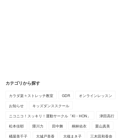
カテゴリから探す
カラダ楽々ストレッチ教室
GDR
オンラインレッスン
お知らせ
キッズダンススクール
ニコニコ！スッキリ！運動サークル「KI・HON」
津田高行
松本佳耶
隈川力
田中舞
桐林佑衣
栗山真美
桶屋美千子
大城戸美香
大槻まき子
三木田和香奈