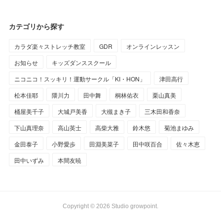
カテゴリから探す
カラダ楽々ストレッチ教室
GDR
オンラインレッスン
お知らせ
キッズダンススクール
ニコニコ！スッキリ！運動サークル「KI・HON」
津田高行
松本佳耶
隈川力
田中舞
桐林佑衣
栗山真美
桶屋美千子
大城戸美香
大槻まき子
三木田和香奈
下山真理奈
高山英士
高柴大雅
鈴木悠
菊池まゆみ
金田泰子
小野愛歩
田淵美菜子
田中咲百合
佐々木恵
田中いずみ
本間友暁
Copyright ©
2026
Studio growpoint
.