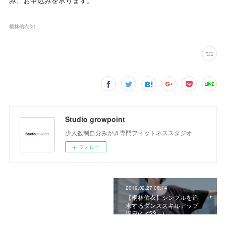
み、お申込みを承ります。
桐林佑衣
(
2
)
Studio growpoint
少人数制自分みがき専門フィットネススタジオ
フォロー
2019.02.27 08:14
【桐林佑衣】シンプルを追
求するダンススキルアップ
講座(4／23～)