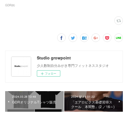
GDR
(
8
)
Studio growpoint
少人数制自分みがき専門フィットネススタジオ
フォロー
2024.03.28 13:48
2024.02.14 01:22
GDRオリジナルTシャツ販売
「エアロビクス基礎習得ス
クール 本間塾」(2 ／16～)