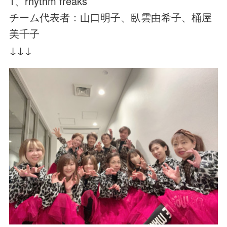
1、rhythm freaks
チーム代表者：山口明子、臥雲由希子、桶屋
美千子
↓↓↓