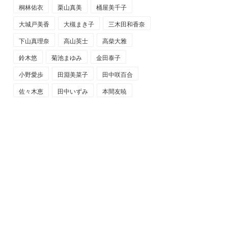
桐林佑衣
栗山真美
桶屋美千子
大城戸美香
大槻まき子
三木田和香奈
下山真理奈
高山英士
高柴大雅
鈴木悠
菊池まゆみ
金田泰子
小野愛歩
田淵美菜子
田中咲百合
佐々木恵
田中いずみ
本間友暁