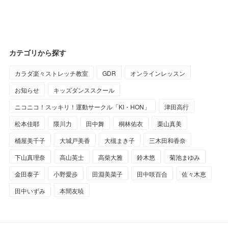
カテゴリから探す
カラダ楽々ストレッチ教室
GDR
オンラインレッスン
お知らせ
キッズダンススクール
ニコニコ！スッキリ！運動サークル「KI・HON」
津田高行
松本佳耶
隈川力
田中舞
桐林佑衣
栗山真美
桶屋美千子
大城戸美香
大槻まき子
三木田和香奈
下山真理奈
高山英士
高柴大雅
鈴木悠
菊池まゆみ
金田泰子
小野愛歩
田淵美菜子
田中咲百合
佐々木恵
田中いずみ
本間友暁