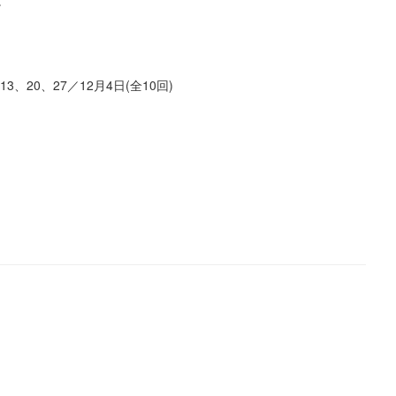
習。
13、20、27／12月4日(全10回)