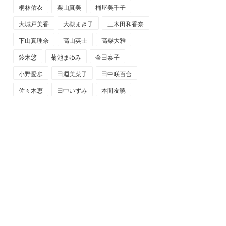
桐林佑衣
栗山真美
桶屋美千子
大城戸美香
大槻まき子
三木田和香奈
下山真理奈
高山英士
高柴大雅
鈴木悠
菊池まゆみ
金田泰子
小野愛歩
田淵美菜子
田中咲百合
佐々木恵
田中いずみ
本間友暁