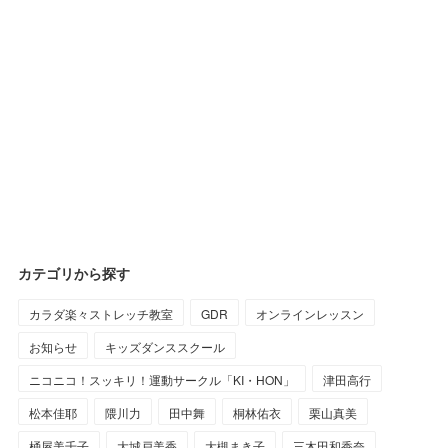
カテゴリから探す
カラダ楽々ストレッチ教室
GDR
オンラインレッスン
お知らせ
キッズダンススクール
ニコニコ！スッキリ！運動サークル「KI・HON」
津田高行
松本佳耶
隈川力
田中舞
桐林佑衣
栗山真美
桶屋美千子
大城戸美香
大槻まき子
三木田和香奈