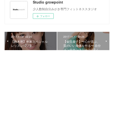
Studio growpoint
少人数制自分みがき専門フィットネススタジオ
フォロー
2017.11.27 02:20
2017.11.17 04:26
【鈴木悠】年末スペシャル
【金田泰子】〜心が喜ぶ、
レッスン12／9
質のいい身体を作る〜 自分
メンテナンスワーク(12／…