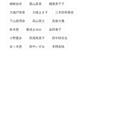
桐林佑衣
栗山真美
桶屋美千子
大城戸美香
大槻まき子
三木田和香奈
下山真理奈
高山英士
高柴大雅
鈴木悠
菊池まゆみ
金田泰子
小野愛歩
田淵美菜子
田中咲百合
佐々木恵
田中いずみ
本間友暁