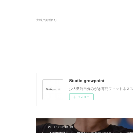
大城戸美香
(
11
)
Studio growpoint
少人数制自分みがき専門フィットネス
フォロー
2021.12.02 01:19