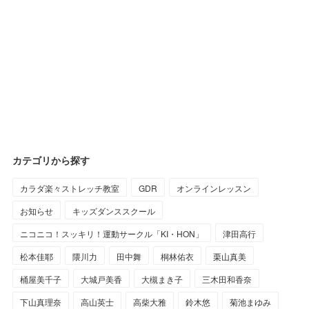
カテゴリから探す
カラダ楽々ストレッチ教室
GDR
オンラインレッスン
お知らせ
キッズダンススクール
ニコニコ！スッキリ！運動サークル「KI・HON」
津田高行
松本佳耶
隈川力
田中舞
桐林佑衣
栗山真美
桶屋美千子
大城戸美香
大槻まき子
三木田和香奈
下山真理奈
高山英士
高柴大雅
鈴木悠
菊池まゆみ