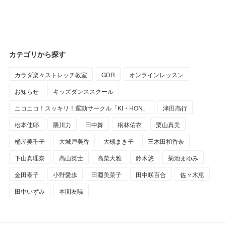
カテゴリから探す
カラダ楽々ストレッチ教室
GDR
オンラインレッスン
お知らせ
キッズダンススクール
ニコニコ！スッキリ！運動サークル「KI・HON」
津田高行
松本佳耶
隈川力
田中舞
桐林佑衣
栗山真美
桶屋美千子
大城戸美香
大槻まき子
三木田和香奈
下山真理奈
高山英士
高柴大雅
鈴木悠
菊池まゆみ
金田泰子
小野愛歩
田淵美菜子
田中咲百合
佐々木恵
田中いずみ
本間友暁